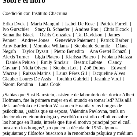
Sobre el libro
Coedición con Instituto Chacruna
Erika Dyck | Maria Mangini | Isabel De Rose | Patrick Farrell |
Ivo Gurschler | Stacy B. Schaefer | Andrea Ens | Chris Elcock |
Samantha Black | Osiris González | Tal Davidson | James
Penner | Andrew Jones | Geneviève Paiement | Patrick Barber |
Amy Bartlett | Monnica Williams | Stephanie Schmitz | Diana
Negrín | Taylor Dysart | Pietro Benedito | Ana Gretel Echazú |
Alexis Turner | Ligia Platero | Klarissa Platero | Fabiana Maizza
| Daniela Peluso | Emily Sinclair | Beatriz Labate | Clancy
Cavnar | Nidia Olvera | Stephen Lett | Zoë Dubus | Edward
Macrae | Raizza Marins | Laura Pérez Gil | Jacqueline Alves |
Glauber Loures De Assis | Ibrahim Gabriell | Jasmine Virdi |
Naomi Rendina | Lana Cook
¿Sabías que Susi Ramstein, asistente de laboratorio del doctor Albert
Hofmann, fue la primera mujer en el mundo en tomar lsd? Más allá
de la anécdota de Gordon Wasson en Huautla y los hongos de
psilocibina, ¿sabías que su esposa, Valentina Pavlovna, tenía un
doctorado en etnomicología y escribió un estudio definitivo sobre
los hongos en Rusia, interés que fue el motivo principal por el cuál
buscaron los hongos?, ¿o que en la década de 1950 algunos
psiquiatras y filósofos buscaron a la renombrada psíquica y médium