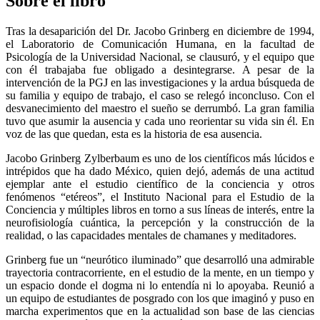
Sobre el libro
Tras la desaparición del Dr. Jacobo Grinberg en diciembre de 1994,
el Laboratorio de Comunicación Humana, en la facultad de
Psicología de la Universidad Nacional, se clausuró, y el equipo que
con él trabajaba fue obligado a desintegrarse. A pesar de la
intervención de la PGJ en las investigaciones y la ardua búsqueda de
su familia y equipo de trabajo, el caso se relegó inconcluso. Con el
desvanecimiento del maestro el sueño se derrumbó. La gran familia
tuvo que asumir la ausencia y cada uno reorientar su vida sin él. En
voz de las que quedan, esta es la historia de esa ausencia.
Jacobo Grinberg Zylberbaum es uno de los científicos más lúcidos e
intrépidos que ha dado México, quien dejó, además de una actitud
ejemplar ante el estudio científico de la conciencia y otros
fenómenos “etéreos”, el Instituto Nacional para el Estudio de la
Conciencia y múltiples libros en torno a sus líneas de interés, entre la
neurofisiología cuántica, la percepción y la construcción de la
realidad, o las capacidades mentales de chamanes y meditadores.
Grinberg fue un “neurótico iluminado” que desarrolló una admirable
trayectoria contracorriente, en el estudio de la mente, en un tiempo y
un espacio donde el dogma ni lo entendía ni lo apoyaba. Reunió a
un equipo de estudiantes de posgrado con los que imaginó y puso en
marcha experimentos que en la actualidad son base de las ciencias