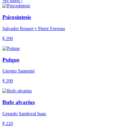
Ver todos ›
Psicosíntesis
Salvador Roquet y Pierre Favreau
$ 290
Pulque
Giorgio Samorini
$ 290
Bufo alvarius
Gerardo Sandoval Isaac
$ 220