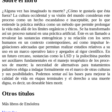
Sobre el libro
¿Alguna vez has imaginado tu muerte? ¿Cómo te gus­taría que ésta
fuera? La cultura occidental y su visión del mundo consideran este
proceso como un hecho escandaloso e inaceptable, por lo que
entiende la prác­tica médica como un método que permite prolongar
la vida más allá de los límites orgánicos y éticos. Se ha transformado
así un proceso natural en una práctica artificial. Éste es un llamado a
revalorar las sustancias enteogénicas y su relación con los seres
humanos en un contexto contemporáneo, así como impulsar le­
gislaciones adecuadas que permitan realizar estudios relativos a su
uso en un marco operativo laico y ape­gados al rigor científico. En
un futuro cercano, sustan­cias como la LSD y la psilocibina pueden
ser auxiliares fundamentales en el manejo terapéutico de los proce­
sos de muerte; la necesidad de alternativas para trata­mientos
paliativos obliga a indagar formalmente en el marco de otras culturas
y sus posibilidades. Podemos sentar así las bases para mejorar la
calidad de vida en etapas terminales y el derecho a una muerte
digna, es decir, un deseable bien morir.
Otros títulos
Más libros de Etnósfera