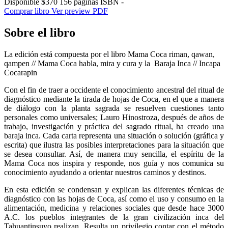
Disponible
$370
156 páginas
ISBN -
Comprar libro
Ver preview PDF
Sobre el libro
La edición está compuesta por el libro Mama Coca riman, qawan,
qampen // Mama Coca habla, mira y cura y la Baraja Inca // Incapa
Cocarapin
Con el fin de traer a occidente el conocimiento ancestral del ritual de
diagnóstico mediante la tirada de hojas de Coca, en el que a manera
de diálogo con la planta sagrada se resuelven cuestiones tanto
personales como universales; Lauro Hinostroza, después de años de
trabajo, investigación y práctica del sagrado ritual, ha creado una
baraja inca. Cada carta representa una situación o solución (gráfica y
escrita) que ilustra las posibles interpretaciones para la situación que
se desea consultar. Así, de manera muy sencilla, el espíritu de la
Mama Coca nos inspira y responde, nos guía y nos comunica su
conocimiento ayudando a orientar nuestros caminos y destinos.
En esta edición se condensan y explican las diferentes técnicas de
diagnóstico con las hojas de Coca, así como el uso y consumo en la
alimentación, medicina y relaciones sociales que desde hace 3000
A.C. los pueblos integrantes de la gran civilización inca del
Tahuantinsuyo realizan. Resulta un privilegio contar con el método