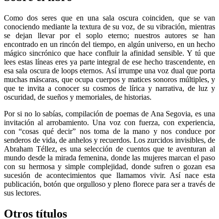
Como dos seres que en una sala oscura coinciden, que se van
conociendo mediante la textura de su voz, de su vibración, mientras
se dejan llevar por el soplo eterno; nuestros autores se han
encontrado en un rincón del tiempo, en algún universo, en un hecho
mágico sincrónico que hace confluir la afinidad sensible. Y tú que
lees estas líneas eres ya parte integral de ese hecho trascendente, en
esa sala oscura de loops eternos. Así irrumpe una voz dual que porta
muchas máscaras, que ocupa cuerpos y matices sonoros múltiples, y
que te invita a conocer su cosmos de lírica y narrativa, de luz y
oscuridad, de sueños y memoriales, de historias.
Por si no lo sabías, compilación de poemas de Ana Segovia, es una
invitación al arrobamiento. Una voz con fuerza, con experiencia,
con “cosas qué decir” nos toma de la mano y nos conduce por
senderos de vida, de anhelos y recuerdos. Los zurcidos invisibles, de
Abraham Téllez, es una selección de cuentos que te aventuran al
mundo desde la mirada femenina, donde las mujeres marcan el paso
con su hermosa y simple complejidad, donde sufren o gozan esa
sucesión de acontecimientos que llamamos vivir. Así nace esta
publicación, botón que orgulloso y pleno florece para ser a través de
sus lectores.
Otros títulos