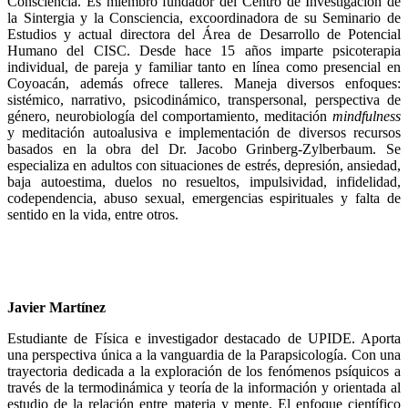
Consciencia. Es miembro fundador del Centro de Investigación de
la Sintergia y la Consciencia, excoordinadora de su Seminario de
Estudios y actual directora del Área de Desarrollo de Potencial
Humano del CISC. Desde hace 15 años imparte psicoterapia
individual, de pareja y familiar tanto en línea como presencial en
Coyoacán, además ofrece talleres. Maneja diversos enfoques:
sistémico, narrativo, psicodinámico, transpersonal, perspectiva de
género, neurobiología del comportamiento, meditación
mindfulness
y meditación autoalusiva e implementación de diversos recursos
basados en la obra del Dr. Jacobo Grinberg-Zylberbaum. Se
especializa en adultos con situaciones de estrés, depresión, ansiedad,
baja autoestima, duelos no resueltos, impulsividad, infidelidad,
codependencia, abuso sexual, emergencias espirituales y falta de
sentido en la vida, entre otros.
Javier Martínez
Estudiante de Física e investigador destacado de UPIDE. Aporta
una perspectiva única a la vanguardia de la Parapsicología. Con una
trayectoria dedicada a la exploración de los fenómenos psíquicos a
través de la termodinámica y teoría de la información y orientada al
estudio de la relación entre materia y mente. El enfoque científico